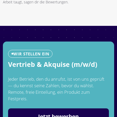
Arbeit taugt, sagen dir die Bewertungen.
WIR STELLEN EIN
Vertrieb & Akquise (m/w/d)
Jeder Betrieb, den du anrufst, ist von uns geprüft
— du kennst seine Zahlen, bevor du wählst.
Remote, freie Einteilung, ein Produkt zum
Festpreis.
Jetzt bewerben