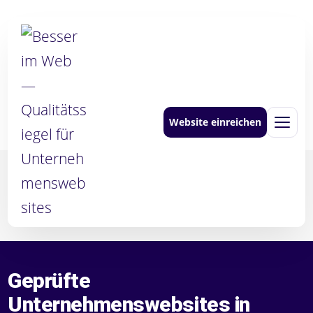
Zum
Inhalt
springen
Website einreichen
Men
Geprüfte
Unternehmenswebsites in