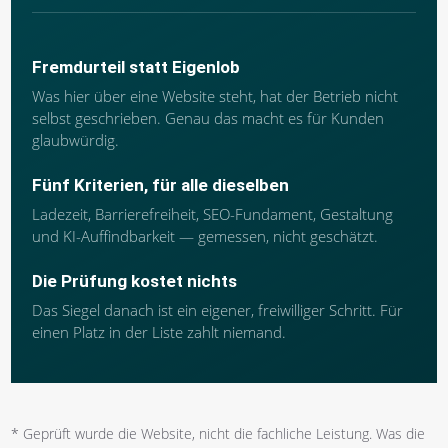
Fremdurteil statt Eigenlob
Was hier über eine Website steht, hat der Betrieb nicht
selbst geschrieben. Genau das macht es für Kunden
glaubwürdig.
Fünf Kriterien, für alle dieselben
Ladezeit, Barrierefreiheit, SEO-Fundament, Gestaltung
und KI-Auffindbarkeit — gemessen, nicht geschätzt.
Die Prüfung kostet nichts
Das Siegel danach ist ein eigener, freiwilliger Schritt. Für
einen Platz in der Liste zahlt niemand.
*
Geprüft wurde die Website, nicht die fachliche Leistung. Was die