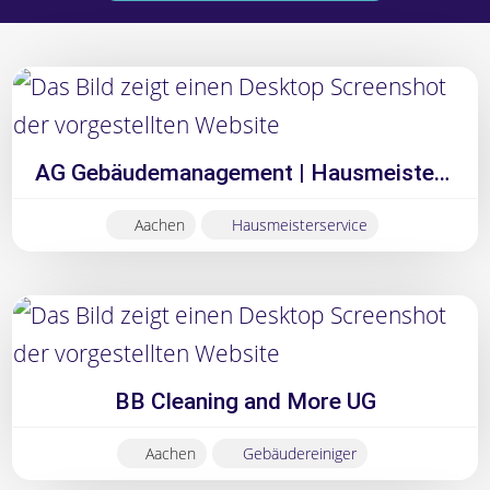
Die
geprüften
Betriebe
AG Gebäudemanagement | Hausmeisterservice Aachen
in
Aachen
Hausmeisterservice
Aachen
BB Cleaning and More UG
Aachen
Gebäudereiniger