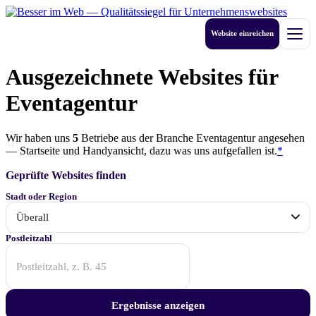
Zum
Inhalt
Website einreichen
springen
Men
Ausgezeichnete Websites für
Eventagentur
Wir haben uns
5
Betriebe
aus der Branche Eventagentur angesehen
— Startseite und Handyansicht, dazu was uns aufgefallen ist.
*
Geprüfte Websites finden
Stadt oder Region
Anfang
Postleitzahl
der
Postleitzahl
genügt
—
5
Ergebnisse anzeigen
steht