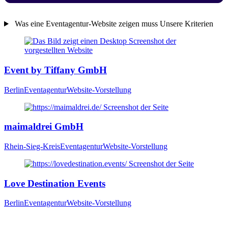
für
den
Was eine Eventagentur-Website zeigen muss
Unsere Kriterien
ganzen
Die
Westen,
50
geprüften
für
Betriebe
den
Event by Tiffany GmbH
Kölner
aus
Raum.
der
Berlin
Eventagentur
Website-Vorstellung
Branche
Eventagentur
maimaldrei GmbH
Rhein-Sieg-Kreis
Eventagentur
Website-Vorstellung
Love Destination Events
Berlin
Eventagentur
Website-Vorstellung