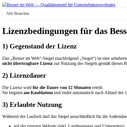
Zum
Inhalt
Branche
springen
Lizenzbedingungen für das Bes
1) Gegenstand der Lizenz
Das „Besser im Web“-Siegel (nachfolgend „Siegel“) ist eine urheberr
nicht übertragbare Lizenz
zur Nutzung des Siegels gemäß diesen 
2) Lizenzdauer
Die Lizenz wird
für die Dauer von 12 Monaten
erteilt.
Sie beginnt
am Kaufdatum
und endet automatisch nach Ablauf der 1
3) Erlaubte Nutzung
Während der Laufzeit darf das Siegel ausschließlich für die Außend
auf der eigenen Website (inkl. Landingpages und Unterseiten),