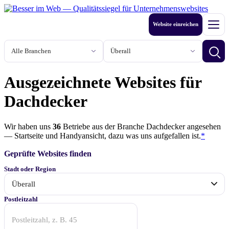
Zum
Inhalt
Website einreichen
springen
Men
Branche
Stadt oder Region
Betri
Ausgezeichnete Websites für
Dachdecker
Wir haben uns
36
Betriebe
aus der Branche Dachdecker angesehen
— Startseite und Handyansicht, dazu was uns aufgefallen ist.
*
Geprüfte Websites finden
Stadt oder Region
Anfang
Postleitzahl
der
Postleitzahl
genügt