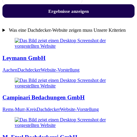
—
5
Ergebnisse anzeigen
steht
für
den
Was eine Dachdecker-Website zeigen muss
Unsere Kriterien
ganzen
Die
Westen,
50
geprüften
für
Betriebe
den
Leymann GmbH
Kölner
aus
Raum.
der
Aachen
Dachdecker
Website-Vorstellung
Branche
Dachdecker
Campinari Bedachungen GmbH
Rems-Murr-Kreis
Dachdecker
Website-Vorstellung