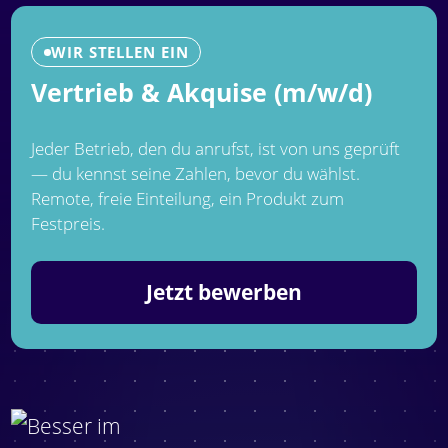
WIR STELLEN EIN
Vertrieb & Akquise (m/w/d)
Jeder Betrieb, den du anrufst, ist von uns geprüft
— du kennst seine Zahlen, bevor du wählst.
Remote, freie Einteilung, ein Produkt zum
Festpreis.
Jetzt bewerben