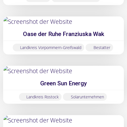
Westen,
50
für
Oase der Ruhe Franziuska Wak
den
Kölner
Landkreis Vorpommern-Greifswald
Bestatter
Raum.
Green Sun Energy
Landkreis Rostock
Solarunternehmen