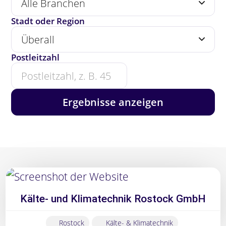
Stadt oder Region
Postleitzahl
Anfang
der
Postleitzahl
Ergebnisse anzeigen
genügt
—
5
steht
für
Kälte- und Klimatechnik Rostock GmbH
den
ganzen
Rostock
Kälte- & Klimatechnik