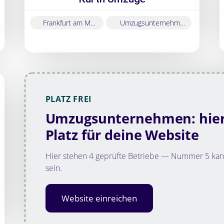
50
für
Frankfurt am Main
Umzugsunternehmen
den
Kölner
Raum.
PLATZ FREI
en
Umzugsunternehmen: hier 
Platz für deine Website
Hier stehen 4 geprüfte Betriebe — Nummer 5 kan
sein.
Website einreichen