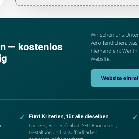
Wir sehen uns Unte
veröffentlichen, was
en — kostenlos
niemand ein: Wer in 
ig
Website.
Website einre
Fünf Kriterien, für alle dieselben
r
Ladezeit, Barrierefreiheit, SEO-Fundament,
Gestaltung und KI-Auffindbarkeit —
gemessen, nicht geschätzt.