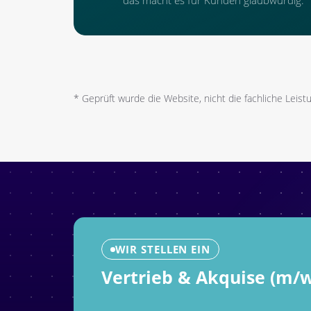
*
Geprüft wurde die Website, nicht die fachliche Leistu
WIR STELLEN EIN
Vertrieb & Akquise (m/w