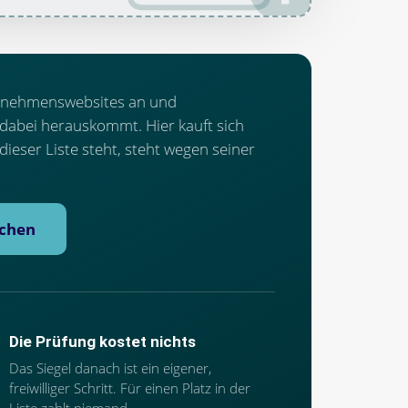
rnehmenswebsites an und
 dabei herauskommt. Hier kauft sich
dieser Liste steht, steht wegen seiner
ichen
Die Prüfung kostet nichts
Das Siegel danach ist ein eigener,
freiwilliger Schritt. Für einen Platz in der
Liste zahlt niemand.