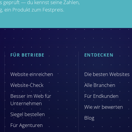
ns geprüft — du kennst seine Zahlen,
g, ein Produkt zum Festpreis.
FÜR BETRIEBE
ENTDECKEN
Website einreichen
Die besten Websites
Website-Check
Alle Branchen
Besser im Web für
Für Endkunden
Unternehmen
Wie wir bewerten
Siegel bestellen
Blog
Für Agenturen