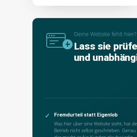
Deine Website fehlt hier?
Lass sie prüf
und unabhäng
Fremdurteil statt Eigenlob
Was hier über eine Website steht, hat de
Betrieb nicht selbst geschrieben. Genau
das macht es für Kunden glaubwürdig.