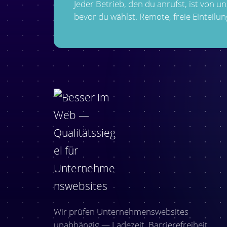
Jeder Betrieb, den du anrufst, ist von u
bevor du wählst. Remote, freie Einteilun
Wir prüfen Unternehmenswebsites
unabhängig — Ladezeit, Barrierefreiheit,