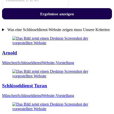
genügt
—
5
Ergebnisse anzeigen
steht
für
den
Was eine Schlüsseldienst-Website zeigen muss
Unsere Kriterien
ganzen
Die
Westen,
50
geprüften
für
Betriebe
den
Arnold
Kölner
aus
Raum.
der
München
Schlüsseldienst
Website-Vorstellung
Branche
Schlüsseldienst
Schlüsseldienst Turan
München
Schlüsseldienst
Website-Vorstellung