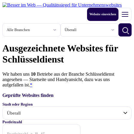
Zum
Inhalt
Website einreichen
springen
Men
Branche
Stadt oder Region
Betri
Ausgezeichnete Websites für
Schlüsseldienst
Wir haben uns
10
Betriebe
aus der Branche Schlüsseldienst
angesehen — Startseite und Handyansicht, dazu was uns
aufgefallen ist.
*
Geprüfte Websites finden
Stadt oder Region
Anfang
Postleitzahl
der
Postleitzahl