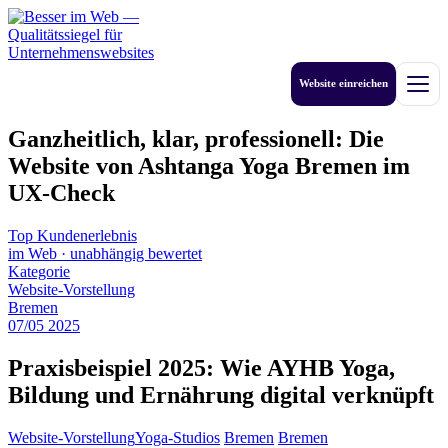
Zum
Inhalt
springen
Website einreichen
Men
Ganzheitlich, klar, professionell: Die
Website von Ashtanga Yoga Bremen im
UX-Check
Top Kundenerlebnis
im Web
·
unabhängig bewertet
Kategorie
Website-Vorstellung
Bremen
07
/
05
2025
Praxisbeispiel 2025: Wie AYHB Yoga,
Bildung und Ernährung digital verknüpft
Website-Vorstellung
Yoga-Studios
Bremen
Bremen