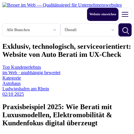
Zum
Inhalt
Website einreichen
springen
Men
Branche
Stadt oder Region
Betri
Exklusiv, technologisch, serviceorientiert:
Website von Auto Berati im UX‑Check
Top Kundenerlebnis
im Web
·
unabhängig bewertet
Kategorie
Autohaus
Ludwigshafen am Rhein
02
/
10
2025
Praxisbeispiel 2025: Wie Berati mit
Luxusmodellen, Elektromobilität &
Kundenfokus digital überzeugt