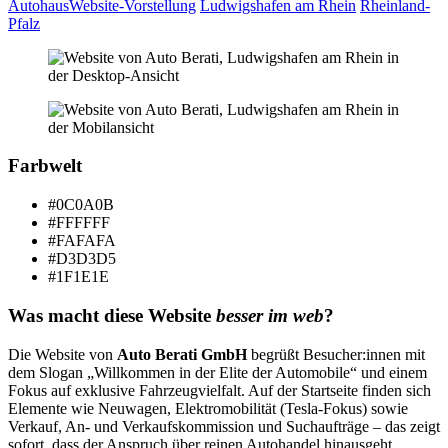
Autohaus
Website-Vorstellung
Ludwigshafen am Rhein
Rheinland-
Pfalz
Farbwelt
#0C0A0B
#FFFFFF
#FAFAFA
#D3D3D5
#1F1E1E
Was macht diese Website
besser im web
?
Die Website von
Auto Berati GmbH
begrüßt Besucher:innen mit
dem Slogan „Willkommen in der Elite der Automobile“ und einem
Fokus auf exklusive Fahrzeugvielfalt. Auf der Startseite finden sich
Elemente wie Neuwagen, Elektromobilität (Tesla‑Fokus) sowie
Verkauf, An- und Verkaufskommission und Suchaufträge – das zeigt
sofort, dass der Anspruch über reinen Autohandel hinausgeht.