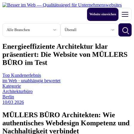
Zum
Inhalt
Website einreichen
springen
Men
Branche
Stadt oder Region
Betri
Energieeffiziente Architektur klar
präsentiert: Die Website von MÜLLERS
BÜRO im Test
Top Kundenerlebnis
im Web
·
unabhängig bewertet
Kategorie
Architekturbüro
Berlin
10
/
03
2026
MÜLLERS BÜRO Architekten: Wie
authentisches Webdesign Kompetenz und
Nachhaltigkeit verbindet