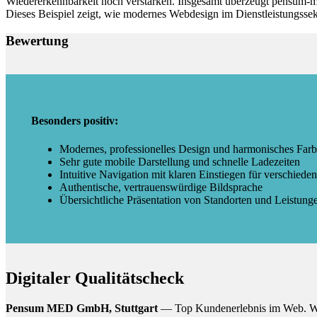
Wiedererkennbarkeit noch verstärken. Insgesamt überzeugt pensum-m
Dieses Beispiel zeigt, wie modernes Webdesign im Dienstleistungssek
Bewertung
Besonders positiv:
Modernes, professionelles Design und harmonisches Far
Sehr gute mobile Darstellung und schnelle Ladezeiten
Intuitive Navigation mit klaren Einstiegen für verschiede
Authentische, vertrauenswürdige Bildsprache
Übersichtliche Präsentation von Standorten und Leistung
Digitaler Qualitätscheck
Pensum MED GmbH, Stuttgart
— Top Kundenerlebnis im Web. Wir h