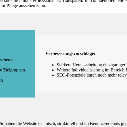
ed.de durch hohe Professionalität, Transparenz und kundenorientiert
tor Pflege aussehen kann.
Verbesserungsvorschläge:
bschema
Stärkere Herausarbeitung einzigartig
ne Zielgruppen
Weitere Individualisierung im Bereich 
SEO-Potenziale durch noch mehr relev
en
aben die Website technisch, strukturell und im Benutzererlebnis geprü