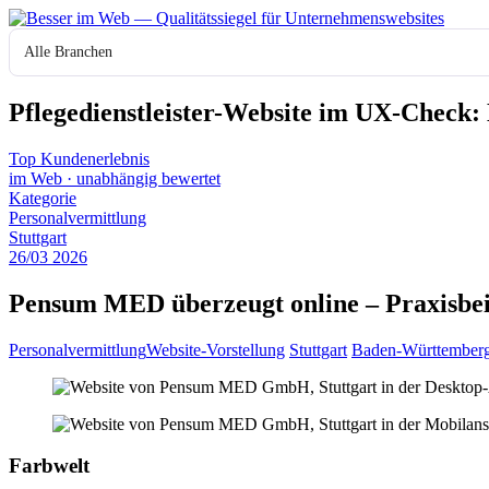
Zum
Inhalt
Branche
springen
Pflegedienstleister-Website im UX-Check:
Top Kundenerlebnis
im Web
·
unabhängig bewertet
Kategorie
Personalvermittlung
Stuttgart
26
/
03
2026
Pensum MED überzeugt online – Praxisbei
Personalvermittlung
Website-Vorstellung
Stuttgart
Baden-Württember
Farbwelt