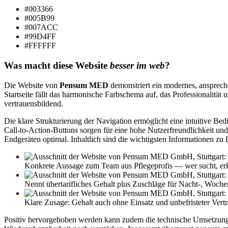
#003366
#005B99
#007ACC
#99D4FF
#FFFFFF
Was macht diese Website
besser im web
?
Die Website von
Pensum MED
demonstriert ein modernes, anspreche
Startseite fällt das harmonische Farbschema auf, das Professionalität 
vertrauensbildend.
Die klare Strukturierung der Navigation ermöglicht eine intuitive Bed
Call-to-Action-Buttons sorgen für eine hohe Nutzerfreundlichkeit un
Endgeräten optimal. Inhaltlich sind die wichtigsten Informationen zu
Konkrete Aussage zum Team aus Pflegeprofis — wer sucht, erk
Nennt übertarifliches Gehalt plus Zuschläge für Nacht-, Woch
Klare Zusage: Gehalt auch ohne Einsatz und unbefristeter Vertr
Positiv hervorgehoben werden kann zudem die technische Umsetzung: D