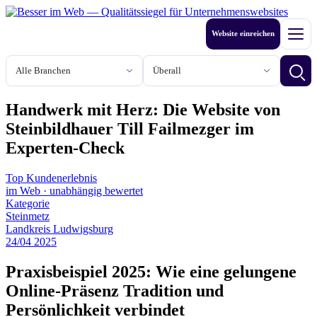
Zum
Inhalt
Website einreichen
springen
Men
Branche
Stadt oder Region
Betri
Handwerk mit Herz: Die Website von
Steinbildhauer Till Failmezger im
Experten-Check
Top Kundenerlebnis
im Web
·
unabhängig bewertet
Kategorie
Steinmetz
Landkreis Ludwigsburg
24
/
04
2025
Praxisbeispiel 2025: Wie eine gelungene
Online-Präsenz Tradition und
Persönlichkeit verbindet