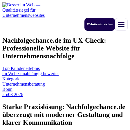
Zum
Inhalt
springen
Website einreichen
Men
Nachfolgechance.de im UX-Check:
Professionelle Website für
Unternehmensnachfolge
Top Kundenerlebnis
im Web
·
unabhängig bewertet
Kategorie
Unternehmensberatung
Bonn
25
/
03
2026
Starke Praxislösung: Nachfolgechance.de
überzeugt mit moderner Gestaltung und
klarer Kommunikation