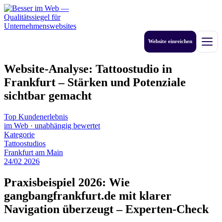
Zum
Inhalt
springen
Website einreichen
Men
Website-Analyse: Tattoostudio in
Frankfurt – Stärken und Potenziale
sichtbar gemacht
Top Kundenerlebnis
im Web
·
unabhängig bewertet
Kategorie
Tattoostudios
Frankfurt am Main
24
/
02
2026
Praxisbeispiel 2026: Wie
gangbangfrankfurt.de mit klarer
Navigation überzeugt – Experten-Check