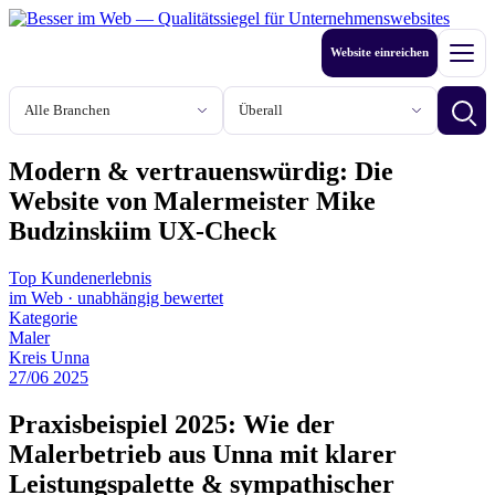
Zum
Inhalt
Website einreichen
springen
Men
Branche
Stadt oder Region
Betri
Modern & vertrauenswürdig: Die
Website von Malermeister Mike
Budzinskiim UX‑Check
Top Kundenerlebnis
im Web
·
unabhängig bewertet
Kategorie
Maler
Kreis Unna
27
/
06
2025
Praxisbeispiel 2025: Wie der
Malerbetrieb aus Unna mit klarer
Leistungspalette & sympathischer