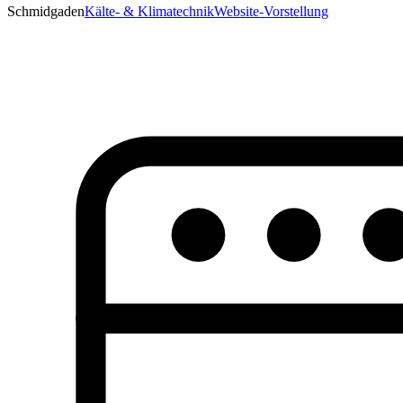
Schmidgaden
Kälte- & Klimatechnik
Website-Vorstellung
in
Landkreis
Schwandorf