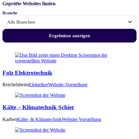
Geprüfte Websites finden
Branche
Ergebnisse anzeigen
Die
geprüften
Betriebe
Folz Elektrotechnik
im
Reichelsheim
Elektriker
Website-Vorstellung
Wetteraukreis
Kälte – Klimatechnik Schier
Karben
Kälte- & Klimatechnik
Website-Vorstellung