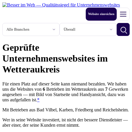
Zum
Inhalt
Website einreichen
springen
Men
Branche
Stadt oder Region
Betri
Geprüfte
Unternehmenswebsites im
Wetteraukreis
Für einen Platz auf dieser Seite kann niemand bezahlen. Wir haben
uns die Websites von
6
Betrieben
im Wetteraukreis aus
7
Gewerken
angesehen — mit Bild von Startseite und Handyansicht, dazu was
uns aufgefallen ist.
*
Mit Betrieben aus Bad Vilbel, Karben, Friedberg und Reichelsheim.
Wer in seine Website investiert, ist nicht der bessere Dienstleister —
aber einer, der seine Kunden ernst nimmt.