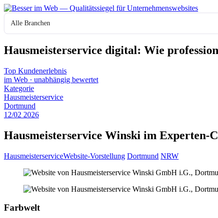
Zum
Inhalt
Branche
springen
Hausmeisterservice digital: Wie profession
Top Kundenerlebnis
im Web
·
unabhängig bewertet
Kategorie
Hausmeisterservice
Dortmund
12
/
02
2026
Hausmeisterservice Winski im Experten-Ch
Hausmeisterservice
Website-Vorstellung
Dortmund
NRW
Farbwelt