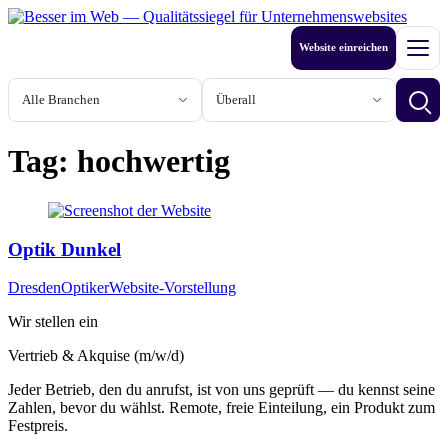
Zum
Inhalt
Website einreichen
springen
Men
Branche
Stadt oder Region
Betri
Tag: hochwertig
Optik Dunkel
Dresden
Optiker
Website-Vorstellung
Wir stellen ein
Vertrieb & Akquise (m/w/d)
Jeder Betrieb, den du anrufst, ist von uns geprüft — du kennst seine
Zahlen, bevor du wählst. Remote, freie Einteilung, ein Produkt zum
Festpreis.