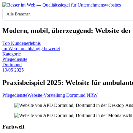
Zum
Inhalt
Branche
springen
Modern, mobil, überzeugend: Website de
Top Kundenerlebnis
im Web
·
unabhängig bewertet
Kategorie
Pflegedienste
Dortmund
19
/
05
2025
Praxisbeispiel 2025: Website für ambulan
Pflegedienste
Website-Vorstellung
Dortmund
NRW
Farbwelt