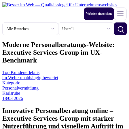
Zum
Inhalt
Website einreichen
springen
Men
Branche
Stadt oder Region
Betri
Moderne Personalberatungs-Website:
Executive Services Group im UX-
Benchmark
Top Kundenerlebnis
im Web
·
unabhängig bewertet
Kategorie
Personalvermittlung
Karlsruhe
18
/
03
2026
Innovative Personalberatung online –
Executive Services Group mit starker
Nutzerführung und visuellem Auftritt im