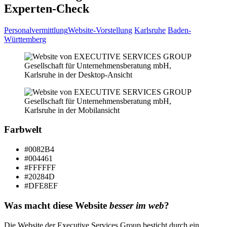
Experten-Check
Personalvermittlung
Website-Vorstellung
Karlsruhe
Baden-
Württemberg
Farbwelt
#0082B4
#004461
#FFFFFF
#20284D
#DFE8EF
Was macht diese Website
besser im web
?
Die Website der Executive Services Group besticht durch ein