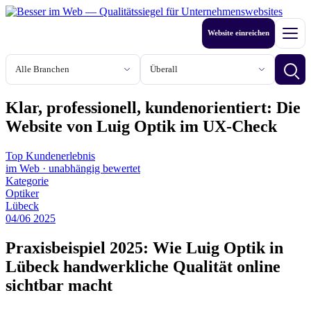
Zum
Inhalt
Website einreichen
springen
Men
Branche
Stadt oder Region
Betri
Klar, professionell, kundenorientiert: Die
Website von Luig Optik im UX‑Check
Top Kundenerlebnis
im Web
·
unabhängig bewertet
Kategorie
Optiker
Lübeck
04
/
06
2025
Praxisbeispiel 2025: Wie Luig Optik in
Lübeck handwerkliche Qualität online
sichtbar macht