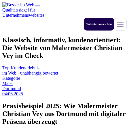
Zum
Inhalt
springen
Website einreichen
Men
Klassisch, informativ, kundenorientiert:
Die Website von Malermeister Christian
Vey im Check
Top Kundenerlebnis
im Web
·
unabhängig bewertet
Kategorie
Maler
Dortmund
04
/
06
2025
Praxisbeispiel 2025: Wie Malermeister
Christian Vey aus Dortmund mit digitaler
Präsenz überzeugt