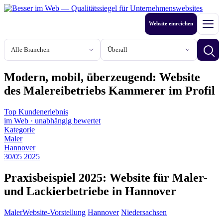
Zum
Inhalt
Website einreichen
springen
Men
Branche
Stadt oder Region
Betri
Modern, mobil, überzeugend: Website
des Malereibetriebs Kammerer im Profil
Top Kundenerlebnis
im Web
·
unabhängig bewertet
Kategorie
Maler
Hannover
30
/
05
2025
Praxisbeispiel 2025: Website für Maler-
und Lackierbetriebe in Hannover
Maler
Website-Vorstellung
Hannover
Niedersachsen