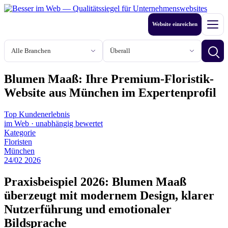
Zum
Inhalt
Website einreichen
springen
Men
Branche
Stadt oder Region
Betri
Blumen Maaß: Ihre Premium-Floristik-
Website aus München im Expertenprofil
Top Kundenerlebnis
im Web
·
unabhängig bewertet
Kategorie
Floristen
München
24
/
02
2026
Praxisbeispiel 2026: Blumen Maaß
überzeugt mit modernem Design, klarer
Nutzerführung und emotionaler
Bildsprache