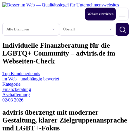
Zum
Inhalt
Website einreichen
springen
Men
Branche
Stadt oder Region
Betri
Individuelle Finanzberatung für die
LGBTQ+ Community – adviris.de im
Webseiten-Check
Top Kundenerlebnis
im Web
·
unabhängig bewertet
Kategorie
Finanzberatung
Aschaffenburg
02
/
03
2026
adviris überzeugt mit moderner
Gestaltung, klarer Zielgruppenansprache
und LGBT+-Fokus