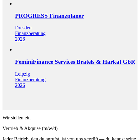
PROGRESS Finanzplaner
Dresden
Finanzberatung
2026
FeminiFinance Services Bratels & Harkat GbR
Leipzig
Finanzberatung
2026
Wir stellen ein
Vertrieb & Akquise (m/w/d)
Jeder Betrieb, den du anrufst, ist von uns geprüft — du kennst seine