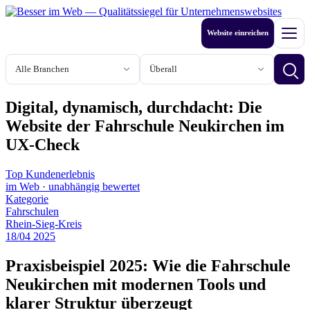
Zum
Inhalt
Website einreichen
springen
Men
Branche
Stadt oder Region
Betri
Digital, dynamisch, durchdacht: Die
Website der Fahrschule Neukirchen im
UX-Check
Top Kundenerlebnis
im Web
·
unabhängig bewertet
Kategorie
Fahrschulen
Rhein-Sieg-Kreis
18
/
04
2025
Praxisbeispiel 2025: Wie die Fahrschule
Neukirchen mit modernen Tools und
klarer Struktur überzeugt