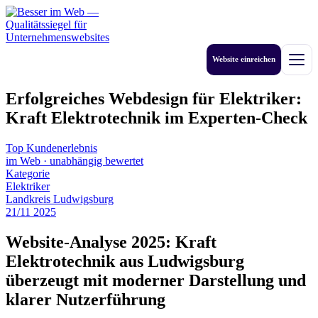
Zum
Inhalt
springen
Website einreichen
Men
Erfolgreiches Webdesign für Elektriker:
Kraft Elektrotechnik im Experten-Check
Top Kundenerlebnis
im Web
·
unabhängig bewertet
Kategorie
Elektriker
Landkreis Ludwigsburg
21
/
11
2025
Website-Analyse 2025: Kraft
Elektrotechnik aus Ludwigsburg
überzeugt mit moderner Darstellung und
klarer Nutzerführung