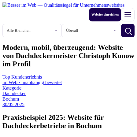
Zum
Inhalt
Website einreichen
springen
Men
Branche
Stadt oder Region
Betri
Modern, mobil, überzeugend: Website
von Dachdeckermeister Christoph Konow
im Profil
Top Kundenerlebnis
im Web
·
unabhängig bewertet
Kategorie
Dachdecker
Bochum
30
/
05
2025
Praxisbeispiel 2025: Website für
Dachdeckerbetriebe in Bochum