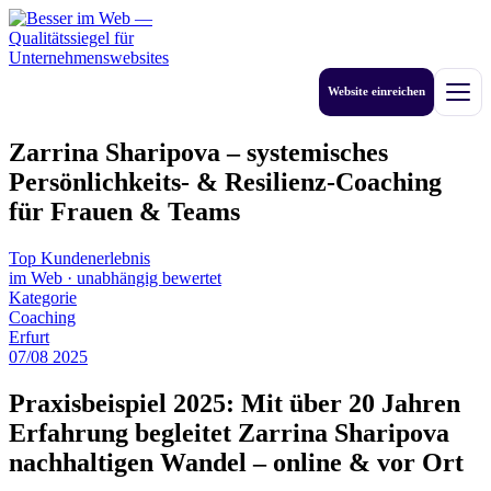
Zum
Inhalt
springen
Website einreichen
Men
Zarrina Sharipova – systemisches
Persönlichkeits- & Resilienz-Coaching
für Frauen & Teams
Top Kundenerlebnis
im Web
·
unabhängig bewertet
Kategorie
Coaching
Erfurt
07
/
08
2025
Praxisbeispiel 2025: Mit über 20 Jahren
Erfahrung begleitet Zarrina Sharipova
nachhaltigen Wandel – online & vor Ort